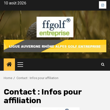
Skip
10 août 2026
Inst
to
content
Primary
Menu
Home
Contact : Infos pour affiliation
Contact : Infos pour
affiliation