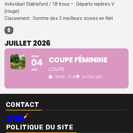
Individuel Stableford / 18 trous – Départs repères V
(rouge)
Classement : Somme des 3 meilleurs scores en Net
JUILLET 2026
SAM
COUPE FÉMININE
04
COUPE
JUL
09:00 - 15:00
Le Clou (01)
CONTACT
POLITIQUE DU SITE