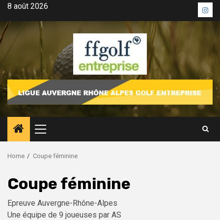
Skip
8 août 2026
Inst
to
content
Primary
Menu
Home
Coupe féminine
Coupe féminine
Epreuve Auvergne-Rhône-Alpes
Une équipe de 9 joueuses par AS