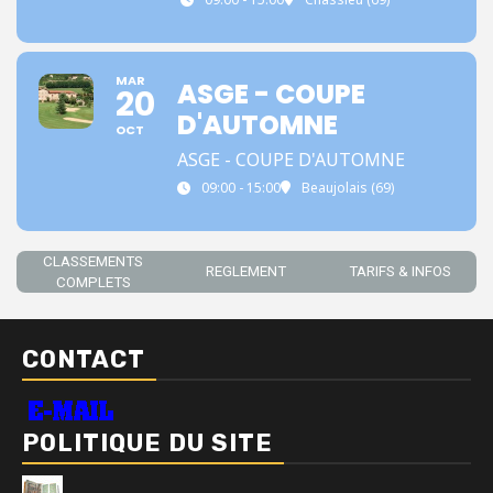
MAR
ASGE - COUPE
20
D'AUTOMNE
OCT
ASGE - COUPE D'AUTOMNE
09:00 - 15:00
Beaujolais (69)
CLASSEMENTS
REGLEMENT
TARIFS & INFOS
COMPLETS
CONTACT
POLITIQUE DU SITE