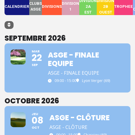
DIVISION
DIVISION
CLUBS
DIVISION
CALENDRIER
DIVISIONS
2A
2B
TROPHEE
ASGE
1
EST
OUEST
SEPTEMBRE 2026
MAR
ASGE - FINALE
22
EQUIPE
SEP
ASGE - FINALE EQUIPE
09:00 - 15:00
Lyon Verger (69)
OCTOBRE 2026
JEU
ASGE - CLÔTURE
08
ASGE - CLÔTURE
OCT
09:00 - 15:00
Chassieu (69)