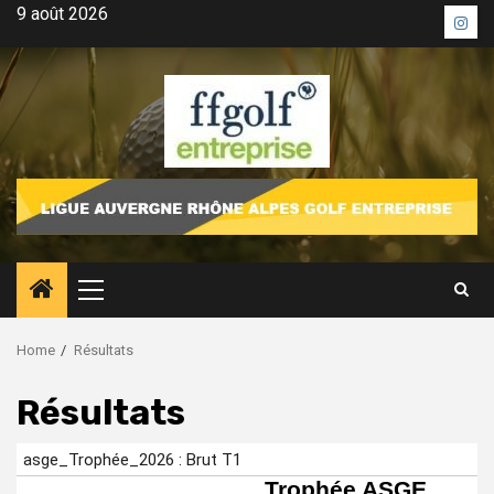
Skip
9 août 2026
Inst
to
content
Primary
Menu
Home
Résultats
Résultats