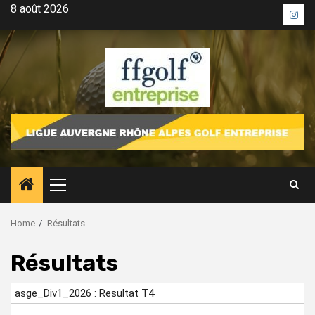
Skip
8 août 2026
Inst
to
content
Primary
Menu
Home
Résultats
Résultats