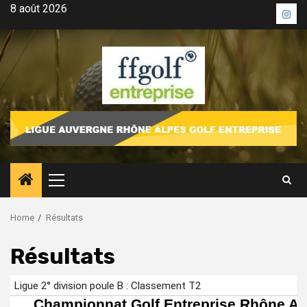
Skip
8 août 2026
Inst
to
content
Primary
Menu
Home
Résultats
Résultats