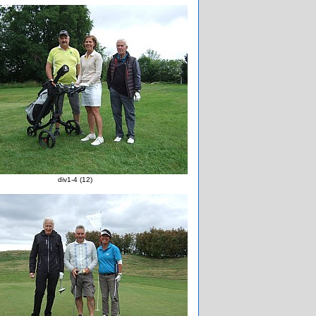
div1-4 (12)