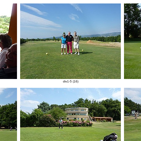
div1-5 (16)