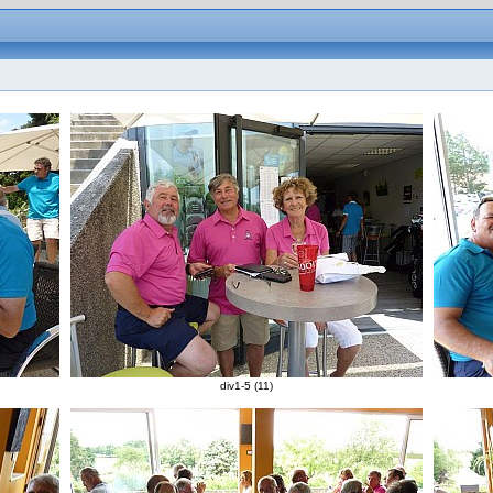
div1-5 (11)