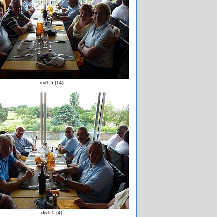
div1-5 (14)
div1-5 (4)