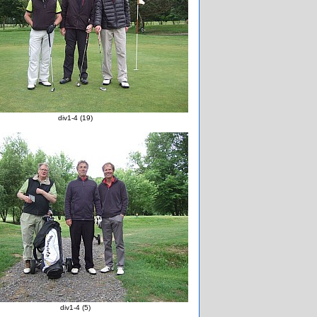
div1-4 (19)
div1-4 (5)