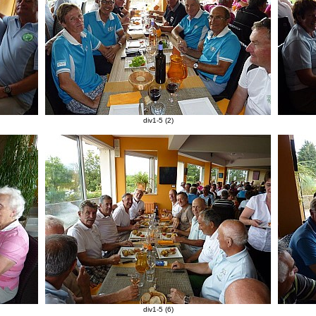
div1-5 (2)
div1-5 (6)