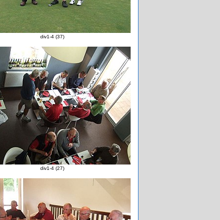
div1-4 (37)
div1-4 (27)