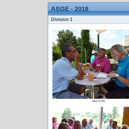
ASGE - 2018
Division 1
div1-5 (5)