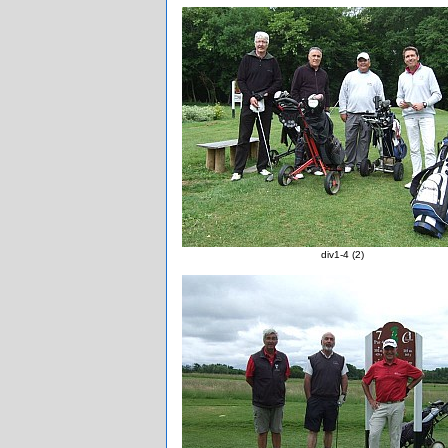
div1-4 (2)