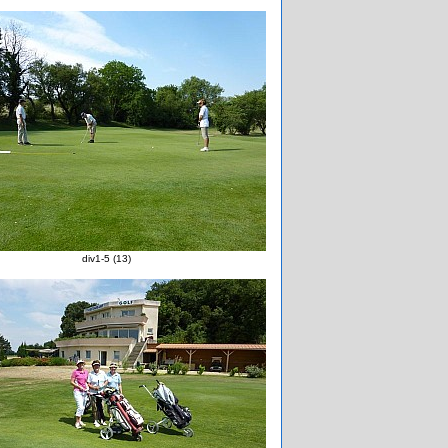
div1-5 (13)